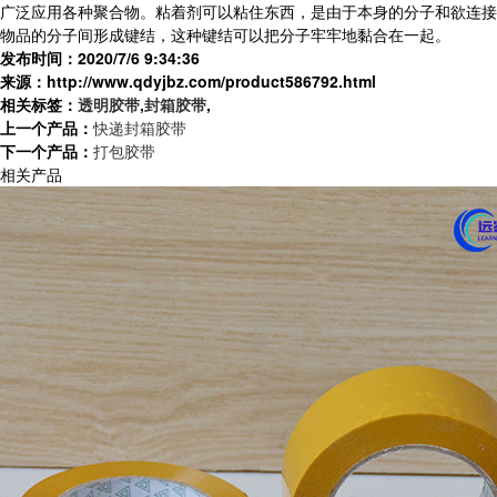
广泛应用各种聚合物。粘着剂可以粘住东西，是由于本身的分子和欲连接
物品的分子间形成键结，这种键结可以把分子牢牢地黏合在一起。
发布时间：2020/7/6 9:34:36
来源：http://www.qdyjbz.com/product586792.html
相关标签：
透明胶带
,
封箱胶带
,
上一个产品：
快递封箱胶带
下一个产品：
打包胶带
相关产品