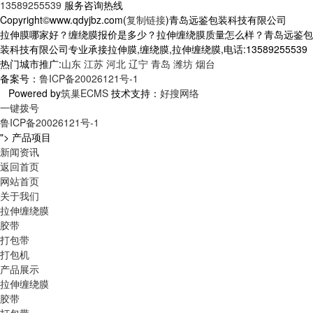
13589255539
服务咨询热线
Copyright©www.qdyjbz.com(
复制链接
)青岛远鉴包装科技有限公司
拉伸膜哪家好？缠绕膜报价是多少？拉伸缠绕膜质量怎么样？青岛远鉴包
装科技有限公司专业承接拉伸膜,缠绕膜,拉伸缠绕膜,电话:13589255539
热门城市推广:
山东
江苏
河北
辽宁
青岛
潍坊
烟台
备案号：
鲁ICP备20026121号-1
Powered by
筑巢ECMS
技术支持：
好搜网络
一键拨号
鲁ICP备20026121号-1
">
产品项目
新闻资讯
返回首页
网站首页
关于我们
拉伸缠绕膜
胶带
打包带
打包机
产品展示
拉伸缠绕膜
胶带