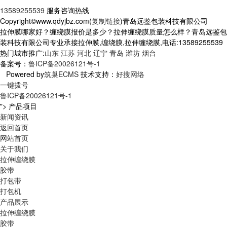
13589255539
服务咨询热线
Copyright©www.qdyjbz.com(
复制链接
)青岛远鉴包装科技有限公司
拉伸膜哪家好？缠绕膜报价是多少？拉伸缠绕膜质量怎么样？青岛远鉴包
装科技有限公司专业承接拉伸膜,缠绕膜,拉伸缠绕膜,电话:13589255539
热门城市推广:
山东
江苏
河北
辽宁
青岛
潍坊
烟台
备案号：
鲁ICP备20026121号-1
Powered by
筑巢ECMS
技术支持：
好搜网络
一键拨号
鲁ICP备20026121号-1
">
产品项目
新闻资讯
返回首页
网站首页
关于我们
拉伸缠绕膜
胶带
打包带
打包机
产品展示
拉伸缠绕膜
胶带