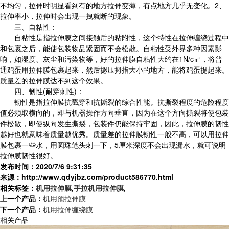
不均匀，拉伸时明显看到有的地方拉伸变薄，有点地方几乎无变化。2、
拉伸率小，拉伸时会出现一拽就断的现象。
三、自粘性：
自粘性是指拉伸膜之间接触后的粘附性，这个特性在拉伸缠绕过程中
和包裹之后，能使包装物品紧固而不会松散。自粘性受外界多种因素影
响，如湿度、灰尘和污染物等，好的拉伸膜自粘性大约在1N/c㎡，将普
通鸡蛋用拉伸膜包裹起来，然后摁压拇指大小的地方，能将鸡蛋提起来。
质量差的拉伸膜达不到这个效果。
四、韧性(耐穿刺性)：
韧性是指拉伸膜抗戳穿和抗撕裂的综合性能。抗撕裂程度的危险程度
值必须取横向的，即与机器操作方向垂直，因为在这个方向撕裂将使包装
件松散，即使纵向发生撕裂，包装件仍能保持牢固，因此，拉伸膜的韧性
越好也就意味着质量越优秀。质量差的拉伸膜韧性一般不高，可以用拉伸
膜包裹一些水，用圆珠笔头刺一下，5厘米深度不会出现漏水，就可说明
拉伸膜韧性很好。
发布时间：2020/7/6 9:31:35
来源：http://www.qdyjbz.com/product586770.html
相关标签：
机用拉伸膜
,
手拉机用拉伸膜
,
上一个产品：
机用预拉伸膜
下一个产品：
机用拉伸缠绕膜
相关产品