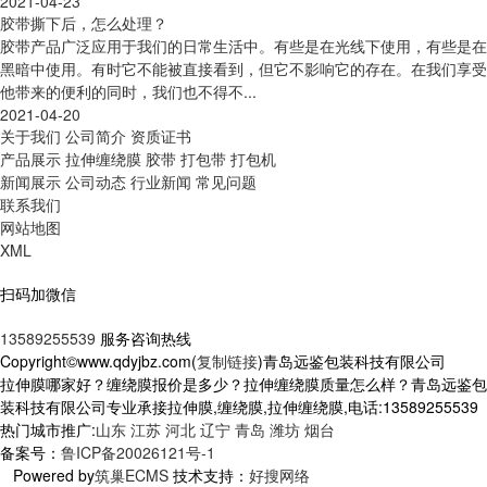
2021-04-23
胶带撕下后，怎么处理？
胶带产品广泛应用于我们的日常生活中。有些是在光线下使用，有些是在
黑暗中使用。有时它不能被直接看到，但它不影响它的存在。在我们享受
他带来的便利的同时，我们也不得不...
2021-04-20
关于我们
公司简介
资质证书
产品展示
拉伸缠绕膜
胶带
打包带
打包机
新闻展示
公司动态
行业新闻
常见问题
联系我们
网站地图
XML
扫码加微信
13589255539
服务咨询热线
Copyright©www.qdyjbz.com(
复制链接
)青岛远鉴包装科技有限公司
拉伸膜哪家好？缠绕膜报价是多少？拉伸缠绕膜质量怎么样？青岛远鉴包
装科技有限公司专业承接拉伸膜,缠绕膜,拉伸缠绕膜,电话:13589255539
热门城市推广:
山东
江苏
河北
辽宁
青岛
潍坊
烟台
备案号：
鲁ICP备20026121号-1
Powered by
筑巢ECMS
技术支持：
好搜网络