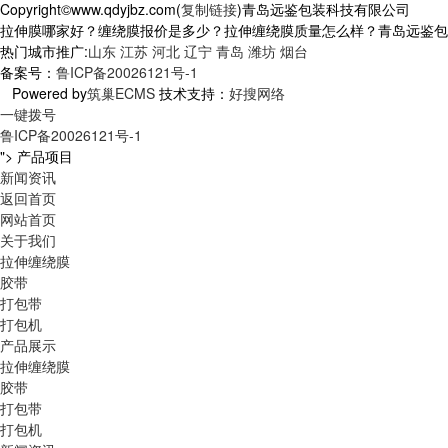
Copyright©www.qdyjbz.com(
复制链接
)青岛远鉴包装科技有限公司
拉伸膜哪家好？缠绕膜报价是多少？拉伸缠绕膜质量怎么样？青岛远鉴包装科技
热门城市推广:
山东
江苏
河北
辽宁
青岛
潍坊
烟台
备案号：
鲁ICP备20026121号-1
Powered by
筑巢ECMS
技术支持：
好搜网络
一键拨号
鲁ICP备20026121号-1
">
产品项目
新闻资讯
返回首页
网站首页
关于我们
拉伸缠绕膜
胶带
打包带
打包机
产品展示
拉伸缠绕膜
胶带
打包带
打包机