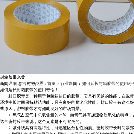
封箱胶带米黄
新闻详细
您当前的位置：
首页
>
行业新闻
>
如何延长封箱胶带的使用寿
如何延长封箱胶带的使用寿命！
封口
胶带
是一种用于包装箱封口的胶带。它具有优越的性能，在磁
环境中长时间保持粘结功能，具有良好的耐老化性能。
封口胶带有这么好
些原因，密封胶带才有如此良好的市场前景。
氧气占空气中总氧含量的
，而氧气具有加速物质氧化的特点，
1.
21%
透气密封胶带来说，这个元素是不可避免的。
紫外线
具有高温特性，能迅速区分粘性物质。密封胶带长时间暴露
2.