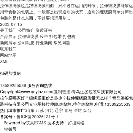
拉伸缠绕膜也是跟缠绕膜相似，只不过在运用的时候，拉伸缠绕膜能够运
用带食物的包装上。一般都是出现通明的状态，通明的缠绕膜简单分辩出
包装的是什么东西，不过要想运用别...
2023-07-15
关于我们
公司简介
资质证书
产品展示
拉伸缠绕膜
胶带
打包带
打包机
新闻展示
公司动态
行业新闻
常见问题
联系我们
网站地图
XML
扫码加微信
13589255539
服务咨询热线
Copyright©www.qdyjbz.com(
复制链接
)青岛远鉴包装科技有限公司
拉伸膜哪家好？缠绕膜报价是多少？拉伸缠绕膜质量怎么样？青岛远鉴包
装科技有限公司专业承接拉伸膜,缠绕膜,拉伸缠绕膜,电话:13589255539
热门城市推广:
山东
江苏
河北
辽宁
青岛
潍坊
烟台
备案号：
鲁ICP备20026121号-1
Powered by
筑巢ECMS
技术支持：
好搜网络
一键拨号