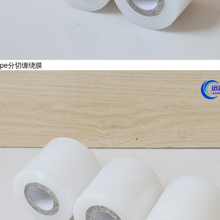
pe分切缠绕膜