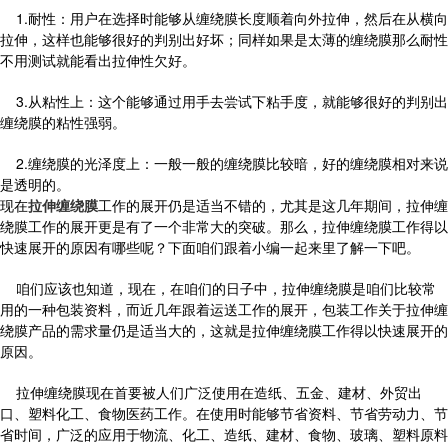
1.耐性：用户在选择时能够从缠绕膜长度顺着向外拉伸，然后在从横向
拉伸，这样也能够很好的判别出好坏；同样如果是太薄的缠绕膜那么耐性
不用测试就能看出拉伸性欠好。
3.从粘性上：这个能够通过用手去尝试下粘手度，就能够很好的判别出
缠绕膜的粘性强弱。
2.缠绕膜的光泽度上：一般一般的缠绕膜比较暗，好的缠绕膜相对来说
是透明的。
现在
拉伸缠绕膜
工作的展开仍是适当不错的，尤其是这几年期间，拉伸缠
绕膜工作的展开更是有了一个非常大的突破。那么，拉伸缠绕膜工作得以
快速展开的原因有哪些呢？下面咱们跟着小编一起来里了解一下吧。
咱们应该也知道，现在，在咱们的日子中，拉伸缠绕膜是咱们比较常
用的一种包装资料，而近几年跟着运送工作的展开，包装工作关于拉伸缠
绕膜产品的需求量仍是适当大的，这就是拉伸缠绕膜工作得以快速展开的
原因。
拉伸缠绕膜现在首要被人们广泛使用在造纸、五金、建材、外贸出
口、塑料化工、食物医药工作。在使用时能够节省资料、节省劳动力、节
省时间，广泛的应用于物流、化工、造纸、建材、食物、玻璃、塑料原料