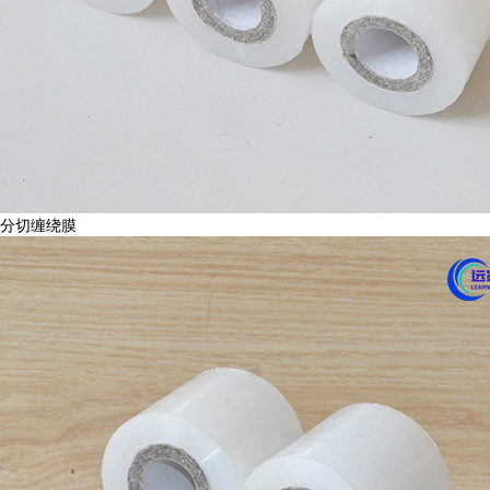
分切缠绕膜