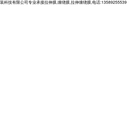
有限公司专业承接拉伸膜,缠绕膜,拉伸缠绕膜,电话:13589255539