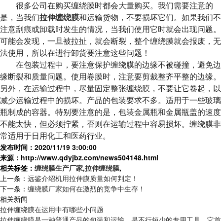
很多公司在购买缠绕膜时都会大量购买。我们需要注意的
是，当我们
拉伸缠绕膜
和运输货物，不要损坏它们。如果我们不
注意刮痕或卸载时发生的情况，当我们使用它时就会出现问题。
可能会发现，一旦被拉扯，就会断裂，整个缠绕膜就会报废，无
法使用，所以在进行卸货要注意这些问题！
在包装过程中，要注意保护缠绕膜的边缘不被碰撞，避免边
缘断裂和质量问题。使用卷膜时，注意要剪裁整齐平整的边缘。
另外，在运输过程中，尽量固定整张缠绕膜，不要让它卷起，以
减少运输过程中的损坏。产品的包装要求不多。适用于一些玻璃
瓶制成的容器。特别要注意的是，包装金属瓶和金属瓶盖的速度
不能太快，但必须拧紧，否则在运输过程中容易损坏。缠绕膜非
常适用于日用化工和医药行业。
发布时间：2020/11/19 3:00:00
来源：http://www.qdyjbz.com/news504148.html
相关标签：
缠绕膜生产厂家
,
拉伸缠绕膜
,
上一条：
远鉴介绍机用拉伸膜质量如何判定！
下一条：
缠绕膜厂家如何在激烈的竞争中生存！
相关新闻
拉伸缠绕膜在运用中有哪些小问题
拉伸缠绕膜是一种普通产品的包装和运输，是不行短少的专用工具，它首