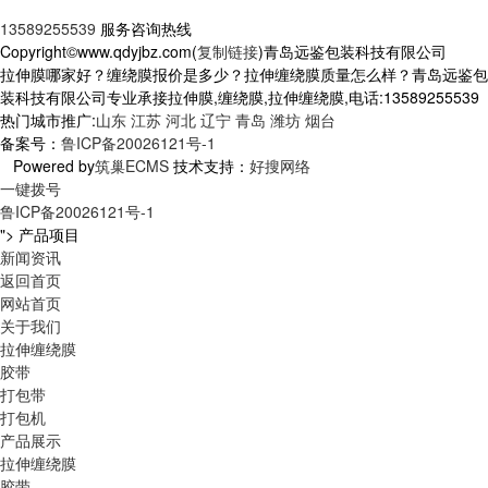
13589255539
服务咨询热线
Copyright©www.qdyjbz.com(
复制链接
)青岛远鉴包装科技有限公司
拉伸膜哪家好？缠绕膜报价是多少？拉伸缠绕膜质量怎么样？青岛远鉴包
装科技有限公司专业承接拉伸膜,缠绕膜,拉伸缠绕膜,电话:13589255539
热门城市推广:
山东
江苏
河北
辽宁
青岛
潍坊
烟台
备案号：
鲁ICP备20026121号-1
Powered by
筑巢ECMS
技术支持：
好搜网络
一键拨号
鲁ICP备20026121号-1
">
产品项目
新闻资讯
返回首页
网站首页
关于我们
拉伸缠绕膜
胶带
打包带
打包机
产品展示
拉伸缠绕膜
胶带