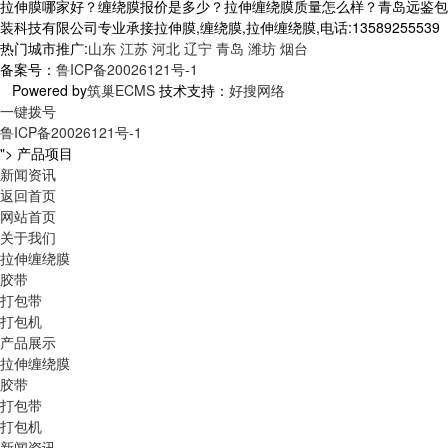
拉伸膜哪家好？缠绕膜报价是多少？拉伸缠绕膜质量怎么样？青岛远鉴包
装科技有限公司专业承接拉伸膜,缠绕膜,拉伸缠绕膜,电话:13589255539
热门城市推广:
山东
江苏
河北
辽宁
青岛
潍坊
烟台
备案号：
鲁ICP备20026121号-1
Powered by
筑巢ECMS
技术支持：
好搜网络
一键拨号
鲁ICP备20026121号-1
">
产品项目
新闻资讯
返回首页
网站首页
关于我们
拉伸缠绕膜
胶带
打包带
打包机
产品展示
拉伸缠绕膜
胶带
打包带
打包机
新闻资讯