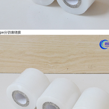
pe分切缠绕膜