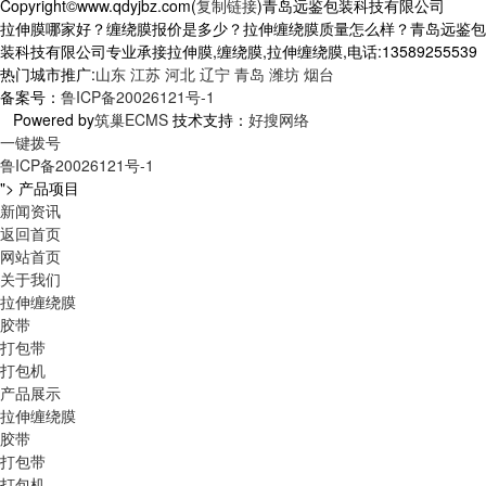
Copyright©www.qdyjbz.com(
复制链接
)青岛远鉴包装科技有限公司
拉伸膜哪家好？缠绕膜报价是多少？拉伸缠绕膜质量怎么样？青岛远鉴包
装科技有限公司专业承接拉伸膜,缠绕膜,拉伸缠绕膜,电话:13589255539
热门城市推广:
山东
江苏
河北
辽宁
青岛
潍坊
烟台
备案号：
鲁ICP备20026121号-1
Powered by
筑巢ECMS
技术支持：
好搜网络
一键拨号
鲁ICP备20026121号-1
">
产品项目
新闻资讯
返回首页
网站首页
关于我们
拉伸缠绕膜
胶带
打包带
打包机
产品展示
拉伸缠绕膜
胶带
打包带
打包机