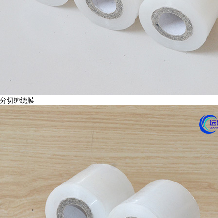
分切缠绕膜