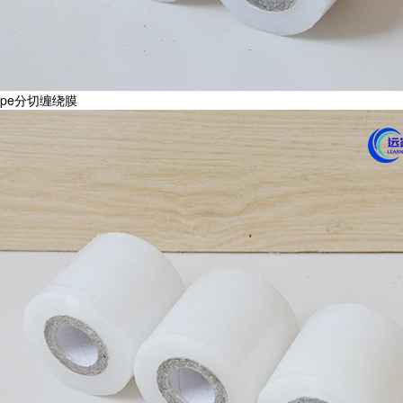
pe分切缠绕膜