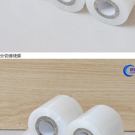
分切缠绕膜