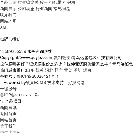
产品展示
拉伸缠绕膜
胶带
打包带
打包机
新闻展示
公司动态
行业新闻
常见问题
联系我们
网站地图
XML
扫码加微信
13589255539
服务咨询热线
Copyright©www.qdyjbz.com(
复制链接
)青岛远鉴包装科技有限公司
拉伸膜哪家好？缠绕膜报价是多少？拉伸缠绕膜质量怎么样？青岛远鉴包装科技
热门城市推广:
山东
江苏
河北
辽宁
青岛
潍坊
烟台
备案号：
鲁ICP备20026121号-1
Powered by
筑巢ECMS
技术支持：
好搜网络
一键拨号
鲁ICP备20026121号-1
">
产品项目
新闻资讯
返回首页
网站首页
关于我们
拉伸缠绕膜