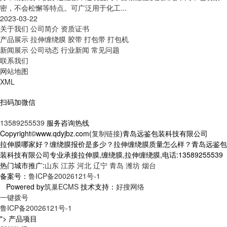
密，不会松懈等特点。可广泛用于化工...
2023-03-22
关于我们
公司简介
资质证书
产品展示
拉伸缠绕膜
胶带
打包带
打包机
新闻展示
公司动态
行业新闻
常见问题
联系我们
网站地图
XML
扫码加微信
13589255539
服务咨询热线
Copyright©www.qdyjbz.com(
复制链接
)青岛远鉴包装科技有限公司
拉伸膜哪家好？缠绕膜报价是多少？拉伸缠绕膜质量怎么样？青岛远鉴包
装科技有限公司专业承接拉伸膜,缠绕膜,拉伸缠绕膜,电话:13589255539
热门城市推广:
山东
江苏
河北
辽宁
青岛
潍坊
烟台
备案号：
鲁ICP备20026121号-1
Powered by
筑巢ECMS
技术支持：
好搜网络
一键拨号
鲁ICP备20026121号-1
">
产品项目