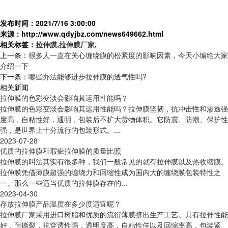
发布时间：2021/7/16 3:00:00
来源：http://www.qdyjbz.com/news649662.html
相关标签：
拉伸膜
,
拉伸膜厂家
,
上一条：
很多人一直在关心缠绕膜的松紧度的影响因素，今天小编给大家
介绍一下
下一条：
哪些办法能够进步拉伸膜的透气性吗?
相关新闻
拉伸膜的色彩变淡会影响其运用性能吗？
拉伸膜的色彩变淡会影响其运用性能吗？拉伸膜坚韧，抗冲击性和渗透强
度高，自粘性好，通明，包装后不扩大货物体积。它防震、防潮、保护性
强，是世界上十分流行的包装形式。...
2023-07-28
优质的拉伸膜和瑕疵拉伸膜的质量比照
拉伸膜的叫法其实有很多种，我们一般常见的就有拉伸膜以及热收缩膜。
拉伸膜凭借薄膜超强的缠绕力和回缩性成为国内大的缠绕膜包装特性之
一。那么一些适当优质的拉伸膜存在的...
2023-04-30
存放拉伸膜产品温度在多少度适宜呢？
拉伸膜厂家采用进口树脂和优质的流衍薄膜挤出生产工艺。具有拉伸性能
好，耐撕裂，抗穿透性强，透明度高，自粘性佳以及回缩率高，包装紧