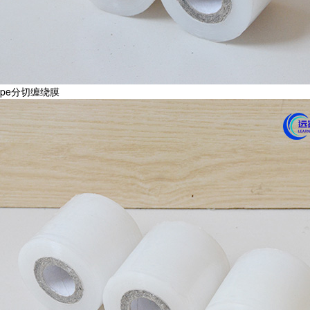
pe分切缠绕膜