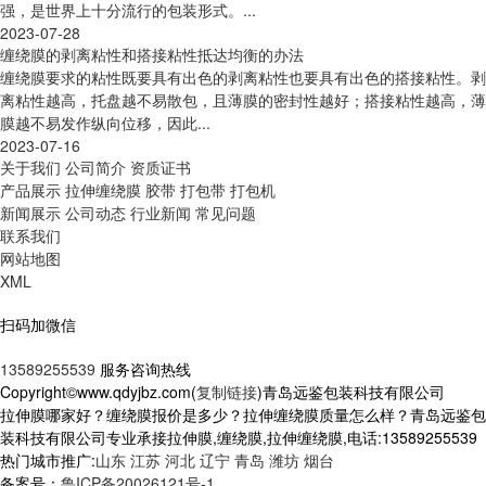
强，是世界上十分流行的包装形式。...
2023-07-28
缠绕膜的剥离粘性和搭接粘性抵达均衡的办法
缠绕膜要求的粘性既要具有出色的剥离粘性也要具有出色的搭接粘性。剥
离粘性越高，托盘越不易散包，且薄膜的密封性越好；搭接粘性越高，薄
膜越不易发作纵向位移，因此...
2023-07-16
关于我们
公司简介
资质证书
产品展示
拉伸缠绕膜
胶带
打包带
打包机
新闻展示
公司动态
行业新闻
常见问题
联系我们
网站地图
XML
扫码加微信
13589255539
服务咨询热线
Copyright©www.qdyjbz.com(
复制链接
)青岛远鉴包装科技有限公司
拉伸膜哪家好？缠绕膜报价是多少？拉伸缠绕膜质量怎么样？青岛远鉴包
装科技有限公司专业承接拉伸膜,缠绕膜,拉伸缠绕膜,电话:13589255539
热门城市推广:
山东
江苏
河北
辽宁
青岛
潍坊
烟台
备案号：
鲁ICP备20026121号-1