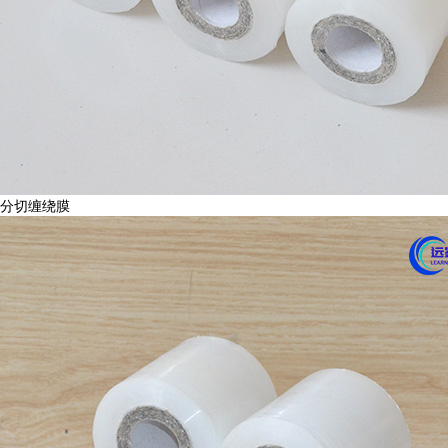
分切缠绕膜