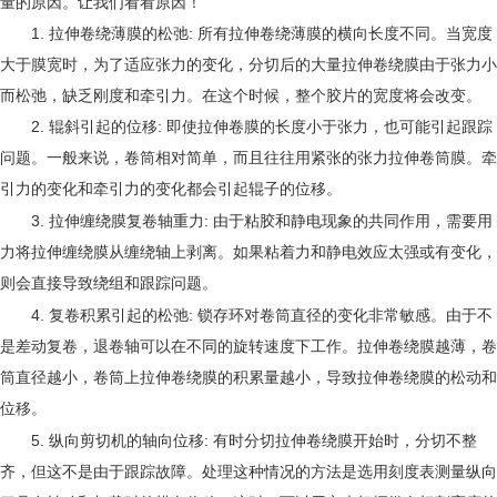
量的原因。让我们看看
原因
！
1.
:
拉伸卷绕薄膜的松弛
所有拉伸卷绕薄膜的横向长度不同。当宽度
大于膜宽时，为了适应张力的变化，分切后的大量拉伸卷绕膜由于张力小
而松弛，缺乏刚度和牵引力。在这个时候，整个胶片的宽度将会改变。
2.
:
辊斜引起的位移
即使拉伸卷膜的长度小于张力，也可能引起跟踪
问题。一般来说，卷筒相对简单，而且往往用紧张的张力拉伸卷筒膜。牵
引力的变化和牵引力的变化都会引起辊子的位移。
3.
:
拉伸缠绕膜复卷轴重力
由于粘胶和静电现象的共同作用，需要用
力将拉伸缠绕膜从缠绕轴上剥离。如果粘着力和静电效应太强或有变化，
则会直接导致绕组和跟踪问题。
4.
:
复卷积累引起的松弛
锁存环对卷筒直径的变化非常敏感。由于不
是差动复卷，退卷轴可以在不同的旋转速度下工作。拉伸卷绕膜越薄，卷
筒直径越小，卷筒上拉伸卷绕膜的积累量越小，导致拉伸卷绕膜的松动和
位移。
5.
:
纵向剪切机的轴向位移
有时分切拉伸卷绕膜开始时，分切不整
齐，但这不是由于跟踪故障。处理这种情况的方法是选用刻度表测量纵向