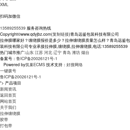
XML
扫码加微信
13589255539
服务咨询热线
Copyright©www.qdyjbz.com(
复制链接
)青岛远鉴包装科技有限公司
拉伸膜哪家好？缠绕膜报价是多少？拉伸缠绕膜质量怎么样？青岛远鉴包
装科技有限公司专业承接拉伸膜,缠绕膜,拉伸缠绕膜,电话:13589255539
热门城市推广:
山东
江苏
河北
辽宁
青岛
潍坊
烟台
备案号：
鲁ICP备20026121号-1
Powered by
筑巢ECMS
技术支持：
好搜网络
一键拨号
鲁ICP备20026121号-1
">
产品项目
新闻资讯
返回首页
网站首页
关于我们
拉伸缠绕膜
胶带
打包带