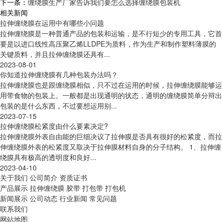
下一条：
缠绕膜生产厂家告诉我们要怎么选择缠绕膜包装机
相关新闻
拉伸缠绕膜在运用中有哪些小问题
拉伸缠绕膜是一种普通产品的包装和运输，是不行短少的专用工具，它首
要是以进口线性高压聚乙烯LLDPE为质料，作为生产和制作塑料薄膜的
关键质料，并且拉伸缠绕膜还具有...
2023-08-01
你知道拉伸缠绕膜有几种包装办法吗？
拉伸缠绕膜也是跟缠绕膜相似，只不过在运用的时候，拉伸缠绕膜能够运
用带食物的包装上。一般都是出现通明的状态，通明的缠绕膜简单分辩出
包装的是什么东西，不过要想运用别...
2023-07-15
拉伸缠绕膜松紧度由什么要素决定?
拉伸缠绕膜外表自由能的巨细决议了拉伸膜是否具有很好的松紧度，而拉
伸缠绕膜外表的松紧度又取决于拉伸膜材料自身的分子结构。 1、拉伸缠
绕膜具有极高的透明度和良好...
2023-04-10
关于我们
公司简介
资质证书
产品展示
拉伸缠绕膜
胶带
打包带
打包机
新闻展示
公司动态
行业新闻
常见问题
联系我们
网站地图