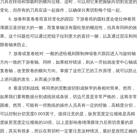
刀具在转动和加载时的横向位移。这时，可以用它来把握纵向切割宽度的
变化，但所有的刀具应该一起操作，以确保分离切割每个辊一起。
6.
:
放卷和复卷卷筒直径变化的跟踪
下游卷筒的圆柱度会使拉伸卷筒
薄膜沿直径较大的一侧，而复卷轴没有圆柱形的概括性，但具有同样的效
果。这个问题也可以通过把辊子拉到更大的直径一侧，以及通过层压和间
隙卷轴来防止。
7.
:
放卷或复卷校对
一般的进给规则限制伸缩卷片跟踪进入与旋转轴
方向一致的下游卷轴。同样，如果校对错误，则从一开始就改变中心轴或
复卷轴，改变胶卷的横向方向。掌握了这些工艺的工作原理，就可以防止
上述问题的发生，从而减少浪费。
8.
:
垂直切割战线
将同类的宽数据切割成狭窄的卷相对简单。然而，
如果我们要将数据分割成线状或条状，切边尺度是非常严格的，这将非常
困难。然而，可能有一些熟练的操作人员具有一定的经验，高精度分切，
0.003
可以控制分切宽度
英寸。值得注意的是，纵剪宽度定位规格是高精
10
度纵剪宽度定位规格的
倍。以上是影响卷绕薄膜张力后剪切质量的原
因，其实有很多，所以在剪切时一定要注意这种情况，最好是按照正确的