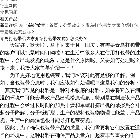
行业新闻
常见问题
相关产品
新闻详细
您当前的位置：
首页
>
公司动态
>
青岛打包带给大家介绍打包
带发脆要怎么办？
青岛打包带给大家介绍打包带发脆要怎么办？
大家好，秋天啦，马上迎来十月一国庆，有需要青岛
打包带
的客户可以抓紧时间订购啦！在生活中很多人在使用打包带的过
程中，会出现发脆的现象，这是什么原因呢、又要如何处理呢？
接下来，我给大家简单介绍一下！
为了更好地使用包装带，我们应该对此有足够的了解。例
如，当包装带变脆时，我们应该如何处理呢？这是我们的分析：
其实我们常见的材料是一种对水敏感的材料，如果将它放在潮
湿的环境中可能会导致产品出现松脆现象，特别是在制造该产品
的过程中会经过长时间的加热干燥和单螺杆挤出机的摩擦热会引
起分子降解，分子链断裂，生产的塑料包装物物理性能差，产品
脆。生产中的高温也很可能导
打包
带变脆。
因此，为了确保包装带产品的质量，我们需要将它们放置在适
当的环境中。这种材料在确保产品质量方面起着非常重要的作