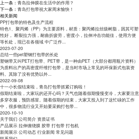
上一条：
青岛拉伸膜在生活中的作用？
下一条：
青岛打包带祝大家周末愉快！
相关新闻
PP打包带的特色及生产流程
特色1、聚丙烯（PP）为主要原料，材质：聚丙烯拉丝级树脂，因其可塑
性好， 断裂拉力强，耐曲折疲劳，密度小，拉伸冲击功能佳，使用方便
等长处，现已在各领域 中广泛作...
2023-07-20
总结一些pet塑钢打包带的长处
塑钢带又叫PET打包带、PET带，是一种由PET（大部分都用瓶片资料）
为质料出产的高密度纤维打包带，是当时市场上常见的环保新式包装资
料。其除了没有优势以外...
2022-09-08
十一小长假结束啦，青岛打包带抓紧订购啦！
假期结束啦，大家玩的还开心吗？天气也随着假期慢慢变冷，大家要注意
多穿衣服，预防感冒。随着假期的结束，大家又投入到了这忙碌的工作
中，很多物流行业又开始要采购打包带...
2020-10-10
关于我们
公司简介
资质证书
产品展示
拉伸缠绕膜
胶带
打包带
打包机
新闻展示
公司动态
行业新闻
常见问题
联系我们