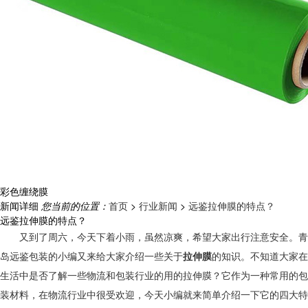
彩色缠绕膜
新闻详细
您当前的位置：
首页
>
行业新闻
>
远鉴拉伸膜的特点？
远鉴拉伸膜的特点？
又到了周六，今天下着小雨，虽然凉爽，希望大家出行注意安全。青
岛远鉴包装的小编又来给大家介绍一些关于
拉伸膜
的知识。不知道大家在
生活中
是否
了解
一些物流和包装行业的
用的拉伸膜
？
它
作为一种
常用的
包
装材料，在物流行业中很受欢迎，
今天小编就来简单
介绍
一下它
的四大特