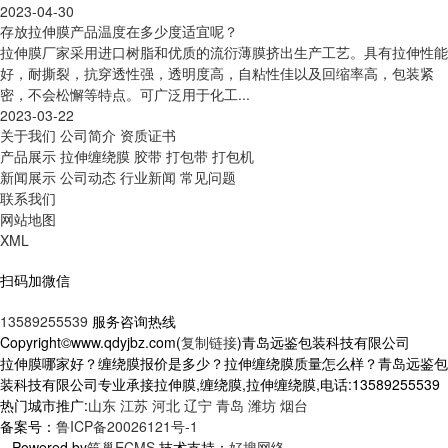
2023-04-30
存放拉伸膜产品温度在多少度适宜呢？
拉伸膜厂家采用进口树脂和优质的流衍薄膜挤出生产工艺。具有拉伸性能
好，耐撕裂，抗穿透性强，透明度高，自粘性佳以及回缩率高，包装紧
密，不会松懈等特点。可广泛用于化工...
2023-03-22
关于我们
公司简介
资质证书
产品展示
拉伸缠绕膜
胶带
打包带
打包机
新闻展示
公司动态
行业新闻
常见问题
联系我们
网站地图
XML
扫码加微信
13589255539
服务咨询热线
Copyright©www.qdyjbz.com(
复制链接
)青岛远鉴包装科技有限公司
拉伸膜哪家好？缠绕膜报价是多少？拉伸缠绕膜质量怎么样？青岛远鉴包
装科技有限公司专业承接拉伸膜,缠绕膜,拉伸缠绕膜,电话:13589255539
热门城市推广:
山东
江苏
河北
辽宁
青岛
潍坊
烟台
备案号：
鲁ICP备20026121号-1
Powered by
筑巢ECMS
技术支持：
好搜网络