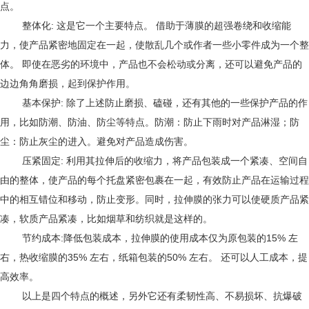
点。
:
整体化
这是
它
一个主要特点。
借助于薄膜的超强卷绕和收缩能
力，使产品紧密地固定在一起，使散乱
几个或作者一些
小零件成为一个整
体。
即使在
恶劣
的环境中，产品也不会松动或分离，
还可以避免产品的
边边角角磨损，起到保护作用
。
:
基本保护
除了上述防止磨损、磕碰，还有其他的一些保护产品的作
用，比如防潮、防油、防尘等特点。防潮：防止下雨时对产品淋湿；防
尘：防止灰尘的进入。避免对产品造成伤害。
:
压紧固定
利用
其
拉伸后的收缩力，将产品包装成一个紧凑、空间自
由的整体，使产品的每个托盘紧密包裹在一起，有效防止产品在运输过程
中的相互错位和移动
，防止变形。
同时，拉伸膜的张力可以使硬质产品紧
凑，软质产品紧凑，
比如
烟草和纺织
就是这样的。
:
15%
节约成本
降低包装成本，拉伸膜的
使用
成本
仅为原包装的
左
35%
50%
右，热收缩膜的
左右，纸箱包装的
左右。 还可以
人工成本
，提
高效率。
以上
是
四个特点的概述
，另外它还有
柔韧性高、不易损坏、抗爆破